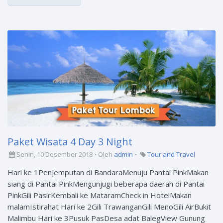
Paket Wisata 4 Day 3 Night
Senin, 10 Desember 2018
Oleh
admin
Tour and Travel
Hari ke 1Penjemputan di BandaraMenuju Pantai PinkMakan
siang di Pantai PinkMengunjugi beberapa daerah di Pantai
PinkGili PasirKembali ke MataramCheck in HotelMakan
malamIstirahat Hari ke 2Gili TrawanganGili MenoGili AirBukit
Malimbu Hari ke 3Pusuk PasDesa adat BalegView Gunung