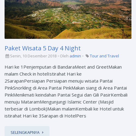
Paket Wisata 5 Day 4 Night
Senin, 10 Desember 2018
Oleh
admin
Tour and Travel
Hari ke 1Penjemputan di BandaraMeet and GreetMakan
malam Check in hotelIstirahat Hari ke
2SarapanPersiapan Persiapan menuju wisata Pantai
PinkSnorkling di Area Pantai PinkMakan siang di Area Pantai
PinkMenikmati keindahan Pantai Segui dan Gili PasirKembali
menuju MataramMengunjungi Islamic Center (Masjid
terbesar di Lombok)Makan malamKembali ke Hotel untuk
istirahat Hari ke 3Sarapan di HotelPers
SELENGKAPNYA