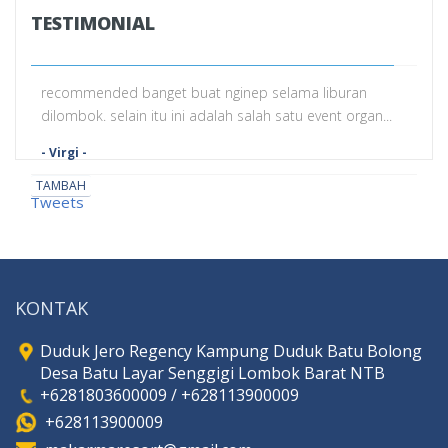
TESTIMONIAL
recommended banget buat nginep selama liburan
dilombok. selain itu ini adalah salah satu event organ...
- Virgi -
TAMBAH
Tweets
KONTAK
Duduk Jero Regency Kampung Duduk Batu Bolong
Desa Batu Layar Senggigi Lombok Barat NTB
+6281803600009 / +628113900009
+628113900009