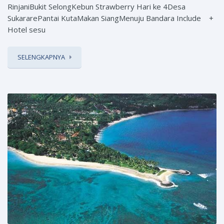
RinjaniBukit SelongKebun Strawberry Hari ke 4Desa
SukararePantai KutaMakan SiangMenuju Bandara Include +
Hotel sesu
SELENGKAPNYA