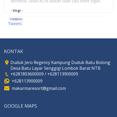
dilombok. selain itu ini adalah salah satu event organ...
- Virgi -
TAMBAH
Tweets
KONTAK
Duduk Jero Regency Kampung Duduk Batu Bolong
Desa Batu Layar Senggigi Lombok Barat NTB
+6281803600009 / +628113900009
+628113900009
makarmaresort@gmail.com
GOOGLE MAPS